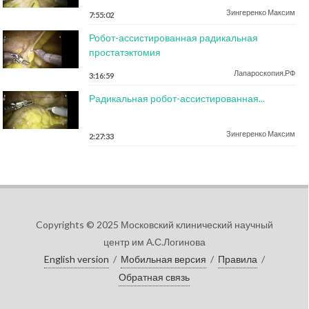
Зингеренко Максим
7:55:02
Робот-ассистированная радикальная
простатэктомия
Лапароскопия.РФ
3:16:59
Радикальная робот-ассистированная...
Зингеренко Максим
2:27:33
Copyrights © 2025 Московский клинический научный
центр им А.С.Логинова
English version
/
Мобильная версия
/
Правила
/
Обратная связь