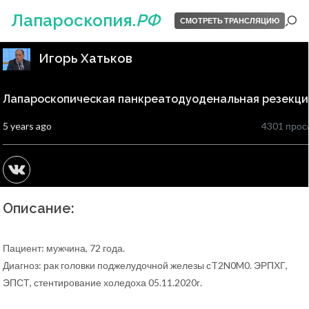
Лапароскопия.
РФ
СМОТРЕТЬ ТРАНСЛЯЦИЮ
Игорь Хатьков
Лапароскопическая панкреатодуоденальная резекци
5 years ago
4301 прос
Описание:
Пациент: мужчина, 72 года.
Диагноз: рак головки поджелудочной железы сT2N0M0. ЭРПХГ,
ЭПСТ, стентирование холедоха 05.11.2020г.