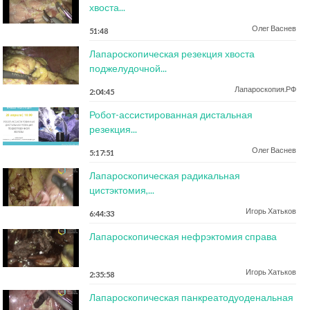
хвоста...
Олег Васнев
51:48
Лапароскопическая резекция хвоста
поджелудочной...
Лапароскопия.РФ
2:04:45
Робот-ассистированная дистальная
резекция...
Олег Васнев
5:17:51
Лапароскопическая радикальная
цистэктомия,...
Игорь Хатьков
6:44:33
Лапароскопическая нефрэктомия справа
Игорь Хатьков
2:35:58
Лапароскопическая панкреатодуоденальная