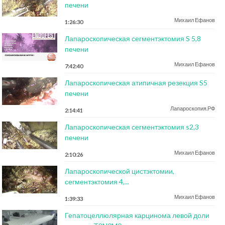
печени
Михаил Ефанов
1:26:30
Лапароскопическая сегментэктомия S 5,8
печени
Михаил Ефанов
7:42:40
Лапароскопическая атипичная резекция S5
печени
Лапароскопия.РФ
2:14:41
Лапароскопическая сегментэктомия s2,3
печени
Михаил Ефанов
2:10:26
Лапароскопической цистэктомии,
сегментэктомия 4,...
Михаил Ефанов
1:39:33
Гепатоцеллюлярная карцинома левой доли