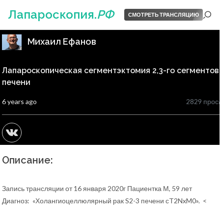
Лапароскопия.
РФ
СМОТРЕТЬ ТРАНСЛЯЦИЮ
Михаил Ефанов
Лапароскопическая сегментэктомия 2,3-го сегментов
печени
6 years ago
2829 прос
Описание:
Запись трансляции от 16 января 2020г Пациентка М, 59 лет
Диагноз: «Холангиоцеллюлярный рак S2-3 печени сT2NxM0». <